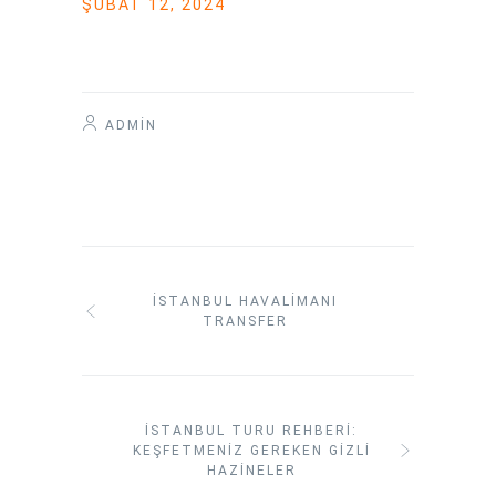
ŞUBAT 12, 2024
ADMIN
İSTANBUL HAVALIMANI
TRANSFER
İSTANBUL TURU REHBERI:
KEŞFETMENIZ GEREKEN GIZLI
HAZINELER